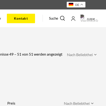
DE
Suche
r
Kontakt
0,00
€
Nach
nisse 49 – 51 von 51 werden angezeigt
Beliebtheit
sortiert
Preis