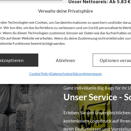
Unser Nettopreis: Ab
5,83
€
topreis: Ab
6,63
€
Bruttopreis, inkl. Mwst:
9,40
€
Verwalte deine Privatsphäre
nkl. Mwst:
13,32
€
Nicht vorrätig
nden Technologien wie Cookies, um Geräteinformationen zu speichern und/oder dara
n. Wir tun dies, um das Surferlebnis zu verbessern und um (nicht) personalisierte Wer
. Wenn du diesen Technologien zustimmst, können wir Daten wie das Surfverhalten o
 IDs auf dieser Website verarbeiten. Wenn du deine Zustimmung nicht erteilst oder zur
1
2
3
4
stimmte Funktionen beeinträchtigt werden.
Akzeptieren
Ablehnen
Optionen verw
Cookie Policy
Datenschutzerklärung
Impressum
Ganz individuelle Big Bags für ihr
Unser Service - 
Erleben Sie den unvergleichlichen
kostenlosem Logodruck auf Ihren B
ihren Bedürfnissen und Vorstellu