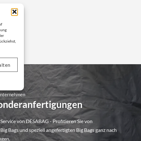
uf
bung
der
ückziehst,
alten
 Unternehmen
Sonderanfertigungen
 Service von DESABAG - Profitieren Sie von
ig Bags und speziell angefertigten Big Bags ganz nach
ngen.