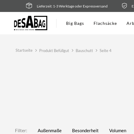
Zum
Lieferzeit: 1-3 Werktage oder Expressversand
E
Inhalt
springen
Big Bags
Flachsäcke
Arb
Startseite
Produkt Befüllgut
Bauschutt
Seite 4
Filter:
Außenmaße
Besonderheit
Volumen