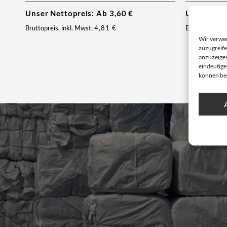
Unser Nettopreis: Ab
3,60
€
Unser Net
Bruttopreis, inkl. Mwst:
4,81
€
Bruttopreis, i
Wir verwe
zuzugreife
anzuzeigen
eindeutige
können be