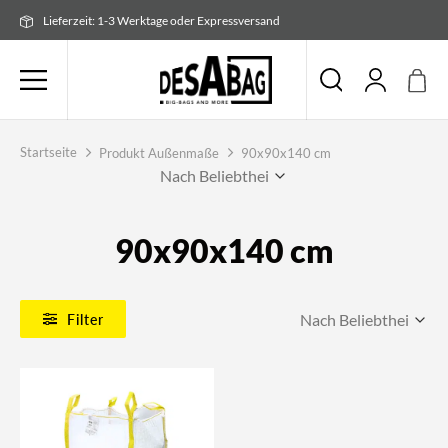
Zum
Lieferzeit: 1-3 Werktage oder Expressversand
Inhalt
springen
Startseite
Produkt Außenmaße
90x90x140 cm
90x90x140 cm
Filter