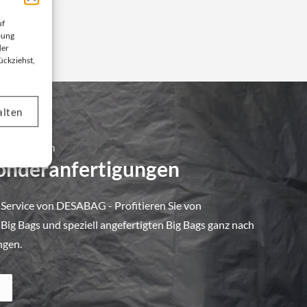
uf
bung
der
ückziehst,
alten
 Unternehmen
Sonderanfertigungen
 Service von DESABAG - Profitieren Sie von
ig Bags und speziell angefertigten Big Bags ganz nach
ngen.