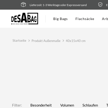
Zum
Lieferzeit: 1-3 Werktage oder Expressversand
E
Inhalt
springen
Big Bags
Flachsäcke
Arb
Startseite
Produkt Außenmaße
40x15x40 cm
Filter:
Besonderheit
Volumen
Schlaufen