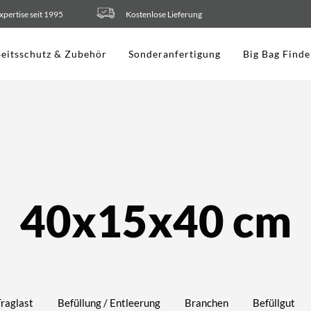
xpertise seit 1995
Kostenlose Lieferung
eitsschutz & Zubehör
Sonderanfertigung
Big Bag Finde
40x15x40 cm
Traglast
Befüllung / Entleerung
Branchen
Befüllgut