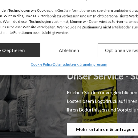
nden Technologien wie Cookies, um Geräteinformationen zu speichern und/oder dara
n. Wir tun dies, um das Surferlebnis zu verbessern und um (nicht) personalisierte Wer
. Wenn du diesen Technologien zustimmst, können wir Daten wie das Surfverhalten o
 IDs auf dieser Website verarbeiten. Wenn du deine Zustimmung nicht erteilst oder zur
stimmte Funktionen beeinträchtigt werden.
Akzeptieren
Ablehnen
Optionen verw
Cookie Policy
Datenschutzerklärung
Impressum
Ganz individuelle Big Bags für ihr
Unser Service - 
Erleben Sie den unvergleichlichen
kostenlosem Logodruck auf Ihren B
ihren Bedürfnissen und Vorstellu
Mehr erfahren & anfragen