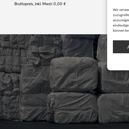
Bruttopreis, inkl. Mwst:
0,00
€
Wir verwe
zuzugreife
anzuzeigen
eindeutige
können be