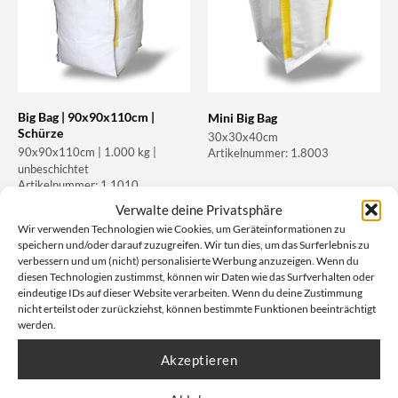
Big Bag | 90x90x110cm |
Mini Big Bag
Schürze
30x30x40cm
90x90x110cm | 1.000 kg |
Artikelnummer: 1.8003
unbeschichtet
Artikelnummer: 1.1010
Verwalte deine Privatsphäre
Wir verwenden Technologien wie Cookies, um Geräteinformationen zu
Unser Nettopreis: Ab
4,02
€
Unser Nettopreis: Ab
0,72
€
speichern und/oder darauf zuzugreifen. Wir tun dies, um das Surferlebnis zu
Bruttopreis, inkl. Mwst:
Bruttopreis, inkl. Mwst:
8,07
€
1,45
€
verbessern und um (nicht) personalisierte Werbung anzuzeigen. Wenn du
diesen Technologien zustimmst, können wir Daten wie das Surfverhalten oder
eindeutige IDs auf dieser Website verarbeiten. Wenn du deine Zustimmung
nicht erteilst oder zurückziehst, können bestimmte Funktionen beeinträchtigt
werden.
Akzeptieren