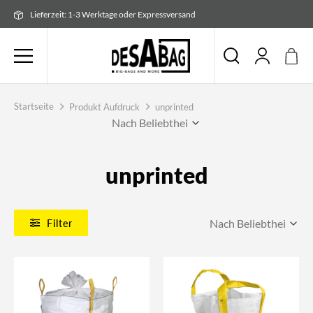
Zum
Lieferzeit: 1-3 Werktage oder Expressversand
Inhalt
springen
Startseite
Produkt Aufdruck
unprinted
unprinted
Filter