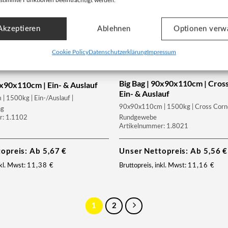
stimmte Funktionen beeinträchtigt werden.
Akzeptieren
Ablehnen
Optionen verw
Cookie Policy
Datenschutzerklärung
Impressum
Big Bag | 90x90x110cm | Cross
0x90x110cm | Ein- & Auslauf
Ein- & Auslauf
 1500kg | Ein-/Auslauf |
90x90x110cm | 1500kg | Cross Corne
ng
Rundgewebe
r: 1.1102
Artikelnummer: 1.8021
topreis: Ab
5,67
€
Unser Nettopreis: Ab
5,56
€
nkl. Mwst:
11,38
€
Bruttopreis, inkl. Mwst:
11,16
€
1
2