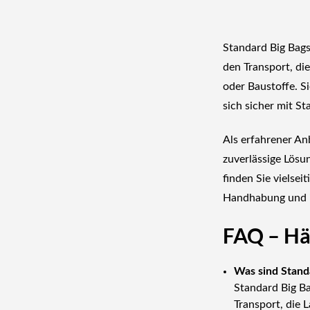
Standard Big Bag
den Transport, di
oder Baustoffe. S
sich sicher mit S
Als erfahrener An
zuverlässige Lösu
finden Sie vielsei
Handhabung und ih
FAQ – Häu
Was sind Stand
Standard Big Ba
Transport, die 