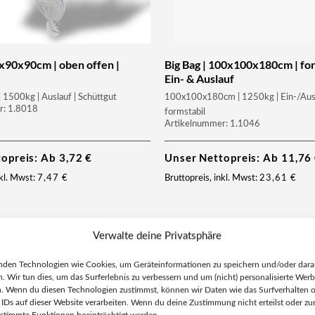
0x90x90cm | oben offen |
Big Bag | 100x100x180cm | for
Ein- & Auslauf
1500kg | Auslauf | Schüttgut
100x100x180cm | 1250kg | Ein-/Aus
r: 1.8018
formstabil
Artikelnummer: 1.1046
topreis: Ab
3,72
€
Unser Nettopreis: Ab
11,76
nkl. Mwst:
7,47
€
Bruttopreis, inkl. Mwst:
23,61
€
Verwalte deine Privatsphäre
nden Technologien wie Cookies, um Geräteinformationen zu speichern und/oder dara
n. Wir tun dies, um das Surferlebnis zu verbessern und um (nicht) personalisierte Wer
. Wenn du diesen Technologien zustimmst, können wir Daten wie das Surfverhalten 
 IDs auf dieser Website verarbeiten. Wenn du deine Zustimmung nicht erteilst oder zur