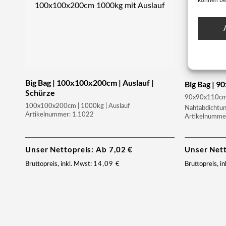
können be
Big Bag | 100x100x200cm | Auslauf |
Big Bag | 9
Schürze
90x90x110cm |
100x100x200cm | 1000kg | Auslauf
Nahtabdichtu
Artikelnummer: 1.1022
Artikelnumme
Unser Nettopreis: Ab
7,02
€
Unser Net
Bruttopreis, inkl. Mwst:
14,09
€
Bruttopreis, i