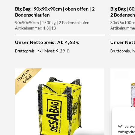
Big Bag | 90x90x90cm | oben offen | 2
Big Bag | 8
Bodenschlaufen
2 Bodensch
90x90x90cm | 1500kg | 2 Bodenschlaufen
80x95x100cm |
Artikelnummer: 1.8013
Artikelnumme
Unser Nettopreis: Ab
4,63
€
Unser Net
Bruttopreis, inkl. Mwst:
9,29
€
Bruttopreis, i
NEU
Wir verwe
zuzugreife