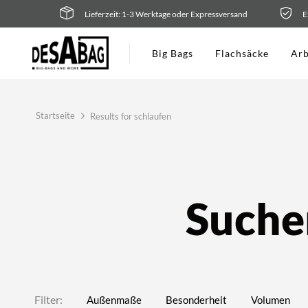
Zum
Lieferzeit: 1-3 Werktage oder Expressversand
E
Inhalt
springen
Big Bags
Flachsäcke
Arb
Startseite
Results for schlaufen
Suche
Filter:
Außenmaße
Besonderheit
Volumen