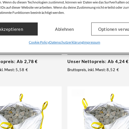
. Wenn du diesen Technologien zustimmst, können wir Daten wie das Surfverhalten o
 IDs auf dieser Website verarbeiten. Wenn du deine Zustimmung nicht erteilst oder zur
stimmte Funktionen beeinträchtigt werden.
eralwolle XL | 0,89 cbm (B-
Big Bag Mineralwolle 3XL | 2,
Ware)
Akzeptieren
Ablehnen
Optionen verw
110 cm | 150 kg | B-Ware
KMF | 135x135x130 cm | 250 kg | 
r: 1.3005-B
Artikelnummer: 1.3001-B
Cookie Policy
Datenschutzerklärung
Impressum
topreis: Ab
2,78
€
Unser Nettopreis: Ab
4,24
€
nkl. Mwst:
5,58
€
Bruttopreis, inkl. Mwst:
8,52
€
NEU