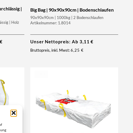
rchlässig |
Big Bag | 90x90x90cm | Bodenschlaufen
90x90x90cm | 1000kg | 2 Bodenschlaufen
ssig | Holz
Artikelnummer: 1.8014
€
Unser Nettopreis: Ab
3,11
€
Bruttopreis, inkl. Mwst:
6,25
€
NEU
uf
bung