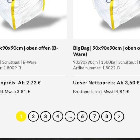
0x90x90cm | oben offen (B-
Big Bag | 90x90x90cm | oben o
Ware)
 Schüttgut | B-Ware
90x90x90cm | 1500kg | Schüttgut |
r: 1.8009-B
Artikelnummer: 1.8022-B
topreis: Ab
2,73
€
Unser Nettopreis: Ab
3,60
€
nkl. Mwst:
3,81
€
Bruttopreis, inkl. Mwst:
4,81
€
1
2
3
4
…
6
7
8