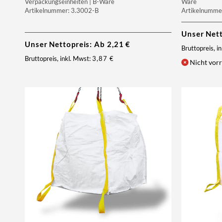
Verpackungseinheiten | B-Ware
Ware
Artikelnummer: 3.3002-B
Artikelnumme
Unser Net
Unser Nettopreis: Ab
2,21
€
Bruttopreis, i
Bruttopreis, inkl. Mwst:
3,87
€
Nicht vorr