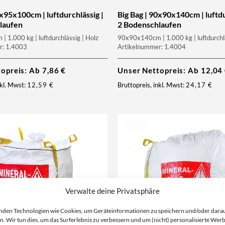
0x95x100cm | luftdurchlässig |
Big Bag | 90x90x140cm | luftdu
laufen
2 Bodenschlaufen
 1.000 kg | luftdurchlässig | Holz
90x90x140cm | 1.000 kg | luftdurchlä
r: 1.4003
Artikelnummer: 1.4004
topreis: Ab
7,86
€
Unser Nettopreis: Ab
12,04
nkl. Mwst:
12,59
€
Bruttopreis, inkl. Mwst:
24,17
€
NEU
Verwalte deine Privatsphäre
nden Technologien wie Cookies, um Geräteinformationen zu speichern und/oder dara
n. Wir tun dies, um das Surferlebnis zu verbessern und um (nicht) personalisierte Wer