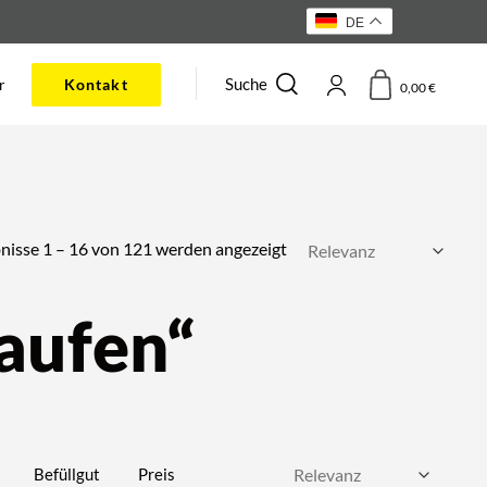
DE
Suche
r
Kontakt
0,00
€
Nach
nisse 1 – 16 von 121 werden angezeigt
Beliebtheit
sortiert
aufen“
Befüllgut
Preis