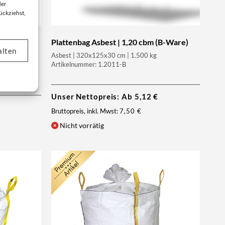
der
ückziehst,
37 cbm (B-
Plattenbag Asbest | 1,20 cbm (B-Ware)
alten
Asbest | 320x125x30 cm | 1.500 kg
B-Ware
Artikelnummer: 1.2011-B
Unser Nettopreis: Ab
5,12
€
Bruttopreis, inkl. Mwst:
7,50
€
Nicht vorrätig
NEU