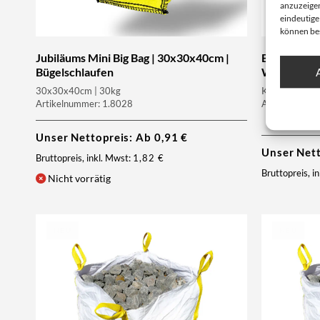
anzuzeigen
eindeutige
können be
Jubiläums Mini Big Bag | 30x30x40cm |
Big Bag Min
Bügelschlaufen
Ware)
30x30x40cm | 30kg
KMF | 90x90x
Artikelnummer: 1.8028
Artikelnumme
Unser Nettopreis: Ab
0,91
€
Unser Net
Bruttopreis, inkl. Mwst:
1,82
€
Bruttopreis, i
Nicht vorrätig
NEU
NEU