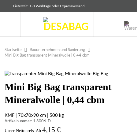
Zum
Lieferzeit: 1-3 Werktage oder Expressversand
Inhalt
springen
Bauunternehmen und Sanierung
Startseite
Mini Big Bag transparent Mineralwolle | 0,44 cbm
Mini Big Bag transparent
Mineralwolle | 0,44 cbm
KMF | 70x70x90 cm | 500 kg
Artikelnummer: 1.3006-D
4,15
€
Unser Nettopreis: Ab