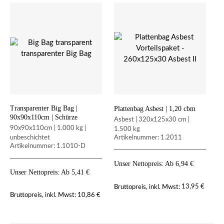
Transparenter Big Bag |
B
Plattenbag Asbest | 1,20 cbm
90x90x110cm | Schürze
Co
Asbest | 320x125x30 cm |
90x90x110cm | 1.000 kg |
9
1.500 kg
unbeschichtet
R
Artikelnummer: 1.2011
Artikelnummer: 1.1010-D
A
5
Unser Nettopreis: Ab
6,94
€
Unser Nettopreis: Ab
5,41
€
U
13,95
€
Bruttopreis, inkl. Mwst:
10,86
€
Bruttopreis, inkl. Mwst:
Br