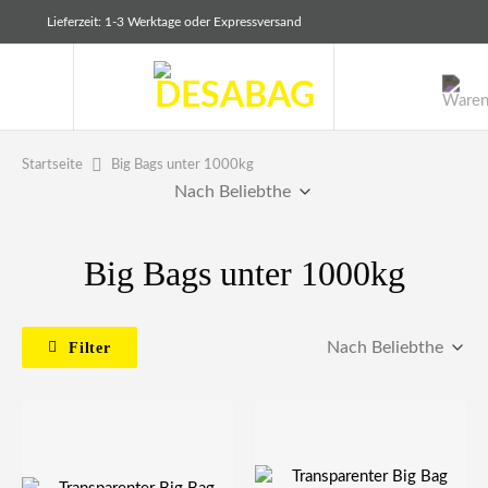
Zum
Lieferzeit: 1-3 Werktage oder Expressversand
Inhalt
springen
Big Bags unter 1000kg
Startseite
Big Bags unter 1000kg
Filter